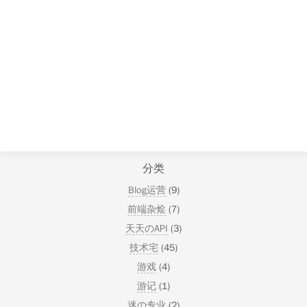
分类
Blog运营
(9)
前端杂烩
(7)
天天のAPI
(3)
技术宅
(45)
游戏
(4)
游记
(1)
迷の专业
(2)