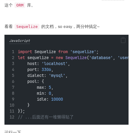
这个
库。
ORM
看看
的文档，so easy，两分钟搞定~
Sequelize
JavaScript
import
 Sequelize 
from
'sequelize'
;
let
 sequelize 
=
new
Sequelize
(
'database'
, 
'usern
    host: 
'localhost'
,
    port: 
3306
,
    dialect: 
'mysql'
,
    pool: {
        max: 
5
,
        min: 
0
,
        idle: 
10000
    }
});
// ...后面还有一堆懒得贴了
运行一下