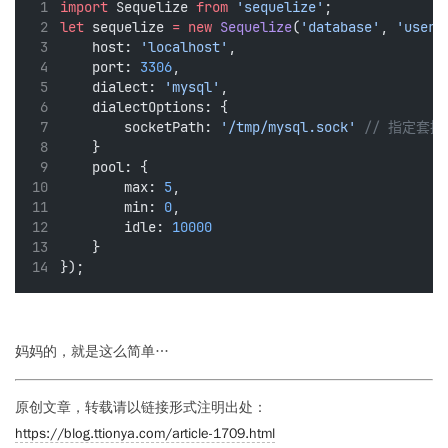
import
 Sequelize 
from
'sequelize'
;
let
 sequelize 
=
new
Sequelize
(
'database'
, 
'usern
    host: 
'localhost'
,
    port: 
3306
,
    dialect: 
'mysql'
,
    dialectOptions: {
        socketPath: 
'/tmp/mysql.sock'
// 指定套
    }
    pool: {
        max: 
5
,
        min: 
0
,
        idle: 
10000
    }
});
妈妈的，就是这么简单…
原创文章，转载请以链接形式注明出处：
https://blog.ttionya.com/article-1709.html