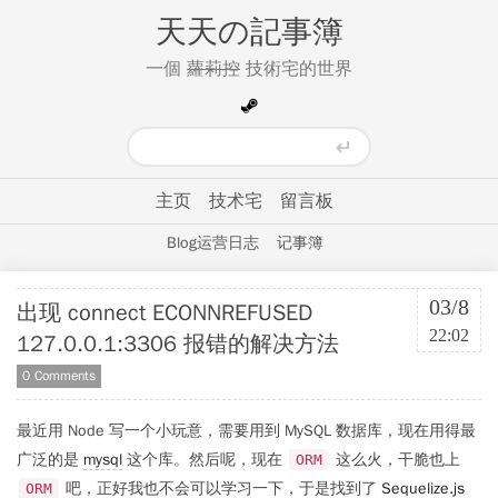
天天の記事簿
一個
蘿莉控
技術宅的世界
主页
技术宅
留言板
Blog运营日志
记事簿
03/8
出现 connect ECONNREFUSED
22:02
127.0.0.1:3306 报错的解决方法
0 Comments
最近用 Node 写一个小玩意，需要用到 MySQL 数据库，现在用得最
广泛的是
mysql
这个库。然后呢，现在
这么火，干脆也上
ORM
吧，正好我也不会可以学习一下，于是找到了
Sequelize.js
ORM