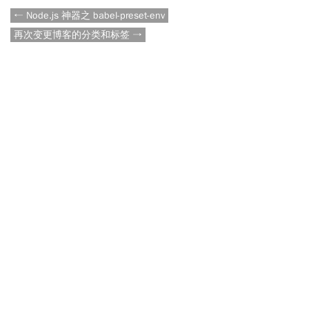
← Node.js 神器之 babel-preset-env
再次变更博客的分类和标签 →