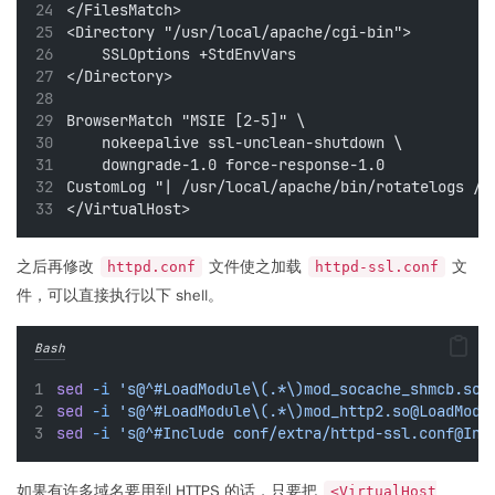
</FilesMatch>
<Directory "/usr/local/apache/cgi-bin">
    SSLOptions +StdEnvVars
</Directory>
BrowserMatch "MSIE [2-5]" \
    nokeepalive ssl-unclean-shutdown \
    downgrade-1.0 force-response-1.0
CustomLog "| /usr/local/apache/bin/rotatelogs /u
</VirtualHost>
之后再修改
文件使之加载
文
httpd.conf
httpd-ssl.conf
件，可以直接执行以下 shell。
Bash
sed
-i
's@^#LoadModule\(.*\)mod_socache_shmcb.so@
sed
-i
's@^#LoadModule\(.*\)mod_http2.so@LoadModu
sed
-i
's@^#Include conf/extra/httpd-ssl.conf@Inc
如果有许多域名要用到 HTTPS 的话，只要把
<VirtualHost