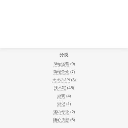
分类
Blog运营
(9)
前端杂烩
(7)
天天のAPI
(3)
技术宅
(45)
游戏
(4)
游记
(1)
迷の专业
(2)
随心所想
(6)