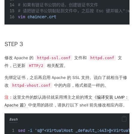
# 如果有链证书公钥的话，创建链证书文件
# 请把链证书公钥黏贴到文件中，之后按 Esc 键并输入":wq
vim
chaincer.crt
STEP 3
修改 Apache 的
文件和
文
httpd-ssl.conf
httpd.conf
件，已更新
相关配置。
HTTP/2
先绑定证书，之后再启用 Apache 的 SSL 支持。说白了就相当于修
改
中的内容，格式都是一样的。
httpd-vhost.conf
注：
这里文件的默认路径就采用博主之前的博文
《编译安装 LAMP：
Apache 篇》
中使用的路径，请执行以下 shell 前先修改相应内容。
Bash
sed
-i
's@^<VirtualHost _default_:443>@<VirtualH