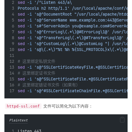
sed
-i
'/^Listen 443/a\
Protocols h2 http/1.1'
/usr/local/apache/conf/ex
sed
-i
's@^DocumentRoot "/usr/local/apache/htdoc
sed
-i
's@^ServerName www.example.com:443@Server
sed
-i
's#^ServerAdmin you@example.com#ServerAdm
sed
-i
's@^ErrorLog\(.*\)@#ErrorLog\1@'
/usr/loc
sed
-i
's@^TransferLog\(.*\)@#TransferLog\1@'
/u
sed
-i
's@^CustomLog\(.*\)@CustomLog "| /usr/loc
sed
-i
's@\(.*\)"%t %h %{SSL_PROTOCOL}x\(.*\)@#\
# 这里绑定私钥文件 
sed
-i
's@^SSLCertificateKeyFile.*@SSLCertificat
# 这里绑定证书文件
sed
-i
's@^SSLCertificateFile.*@SSLCertificateFi
# 这里绑定链证书文件（如果有）
sed
-i
's@^#SSLCertificateChainFile.*@SSLCertifi
文件可以简化为以下内容：
httpd-ssl.conf
Plaintext
Listen 443