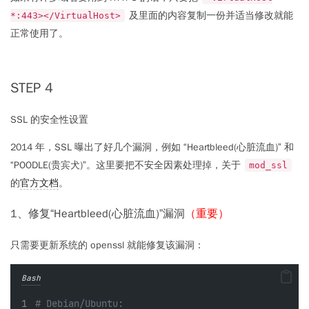
及里面的内容复制一份并适当修改就能
*:443></VirtualHost>
正常使用了。
STEP 4
SSL 的安全性设置
2014 年，SSL 曝出了好几个漏洞，例如 “
Heartbleed(心脏流血)
” 和
“
POODLE(贵宾犬)
”。这里要把不安全因素处理掉，关于
mod_ssl
的
官方文档
。
1、修复“Heartbleed(心脏流血)”漏洞
（重要）
只需要更新系统的 openssl 就能修复该漏洞：
Bash
# Debian/Ubuntu: