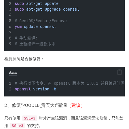
sudo
apt-get
update
sudo
apt-get
upgrade
openssl
# CentOS/Redhat/Fedora:
yum
update
openssl
# 手动编译:
# 重新编译一遍新版本
检测漏洞是否被修复：
Bash
# 执行以下命令，若 openssl 版本为 1.0.1 并且编译时间晚
openssl
version
-b
2、修复“POODLE(贵宾犬)”漏洞
（建议）
只有使用
时才产生该漏洞，而且该漏洞无法修复，只能禁
SSLv3
用
的支持。
SSLv3