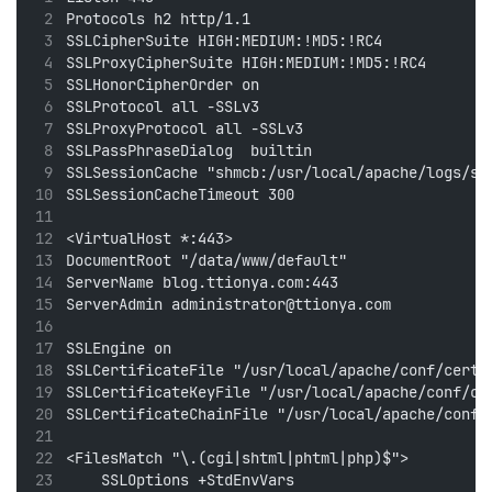
Protocols h2 http/1.1
SSLCipherSuite HIGH:MEDIUM:!MD5:!RC4
SSLProxyCipherSuite HIGH:MEDIUM:!MD5:!RC4
SSLHonorCipherOrder on
SSLProtocol all -SSLv3
SSLProxyProtocol all -SSLv3
SSLPassPhraseDialog  builtin
SSLSessionCache "shmcb:/usr/local/apache/logs/ss
SSLSessionCacheTimeout 300
<VirtualHost *:443>
DocumentRoot "/data/www/default"
ServerName blog.ttionya.com:443
ServerAdmin administrator@ttionya.com
SSLEngine on
SSLCertificateFile "/usr/local/apache/conf/cert/
SSLCertificateKeyFile "/usr/local/apache/conf/ce
SSLCertificateChainFile "/usr/local/apache/conf/
<FilesMatch "\.(cgi|shtml|phtml|php)$">
    SSLOptions +StdEnvVars