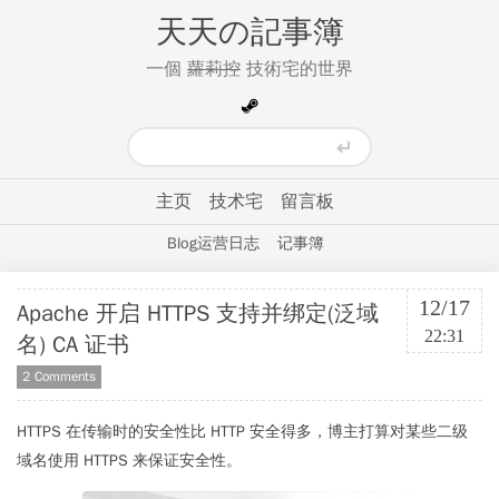
天天の記事簿
一個
蘿莉控
技術宅的世界
主页
技术宅
留言板
Blog运营日志
记事簿
12/17
Apache 开启 HTTPS 支持并绑定(泛域
22:31
名) CA 证书
2 Comments
HTTPS 在传输时的安全性比 HTTP 安全得多，博主打算对某些二级
域名使用 HTTPS 来保证安全性。