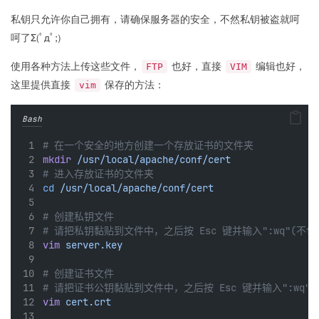
私钥只允许你自己拥有，请确保服务器的安全，不然私钥被盗就呵
呵了Σ(ﾟдﾟ;)
使用各种方法上传这些文件，
也好，直接
编辑也好，
FTP
VIM
这里提供直接
保存的方法：
vim
Bash
# 在一个安全的地方创建一个存放证书的文件夹
mkdir
/usr/local/apache/conf/cert
# 进入存放证书的文件夹
cd
/usr/local/apache/conf/cert
# 创建私钥文件
# 请把私钥黏贴到文件中，之后按 Esc 键并输入":wq"(不
vim
server.key
# 创建证书文件
# 请把证书公钥黏贴到文件中，之后按 Esc 键并输入":wq"
vim
cert.crt