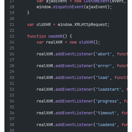
var
 ajaxEvent 
=
new
CustomEvent
(event, {
        window.
dispatchEvent
(ajaxEvent);
    }
var
 oldXHR 
=
 window.XMLHttpRequest;
function
newXHR
() {
var
 realXHR 
=
new
oldXHR
();
        realXHR.
addEventListener
(
'abort'
, 
functi
        realXHR.
addEventListener
(
'error'
, 
functi
        realXHR.
addEventListener
(
'load'
, 
functio
        realXHR.
addEventListener
(
'loadstart'
, 
fu
        realXHR.
addEventListener
(
'progress'
, 
fun
        realXHR.
addEventListener
(
'timeout'
, 
func
        realXHR.
addEventListener
(
'loadend'
, 
func