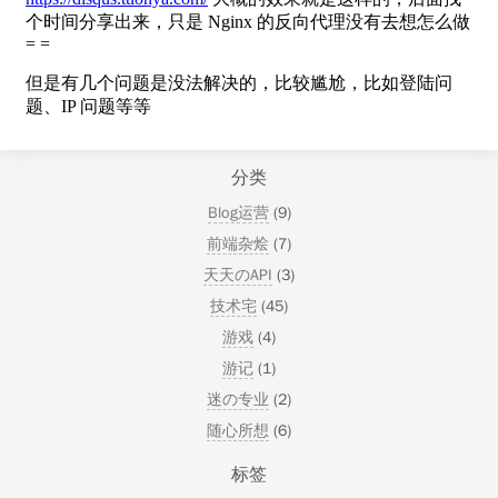
分类
Blog运营
(9)
前端杂烩
(7)
天天のAPI
(3)
技术宅
(45)
游戏
(4)
游记
(1)
迷の专业
(2)
随心所想
(6)
标签