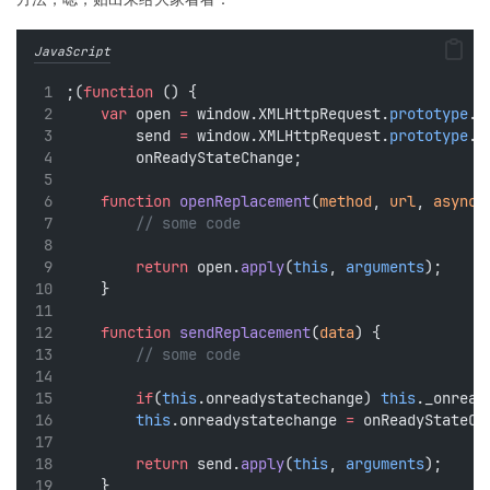
JavaScript
;(
function
 () {
var
 open 
=
 window.XMLHttpRequest.
prototype
.o
        send 
=
 window.XMLHttpRequest.
prototype
.s
        onReadyStateChange;
function
openReplacement
(
method
, 
url
, 
async
,
// some code
return
 open.
apply
(
this
, 
arguments
);
    }
function
sendReplacement
(
data
) {
// some code
if
(
this
.onreadystatechange) 
this
._onread
this
.onreadystatechange 
=
 onReadyStateCh
return
 send.
apply
(
this
, 
arguments
);
    }