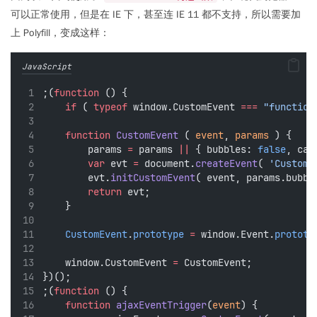
可以正常使用，但是在 IE 下，甚至连 IE 11 都不支持，所以需要加
上 Polyfill，变成这样：
JavaScript
;(
function
 () {
if
 ( 
typeof
 window.CustomEvent 
===
"function
function
CustomEvent
 ( 
event
, 
params
 ) {
        params 
=
 params 
||
 { bubbles: 
false
, can
var
 evt 
=
 document.
createEvent
( 
'CustomE
        evt.
initCustomEvent
( event, params.bubbl
return
 evt;
    }
CustomEvent
.
prototype
=
 window.Event.
prototy
    window.CustomEvent 
=
 CustomEvent;
})();
;(
function
 () {
function
ajaxEventTrigger
(
event
) {