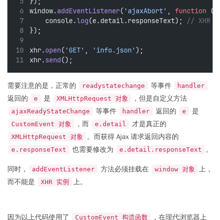
});
window.
addEventListener
(
'ajaxAbort'
, 
function
 (
e
    console.
log
(e.detail.responseText); 
// XHR
});
xhr.
open
(
'GET'
, 
'info.json'
);
xhr.
send
();
需要注意的是，正常的
等事件
readystatechange
handler
返回的
是
，但是自定义方法
e
XMLHttpRequest 对象
等事件
返回的
是
ajaxReadyStateChange
handler
e
，而
才是真正的
CustomEvent 对象
e.detail
。而获得 Ajax 请求返回内容的
XMLHttpRequest 对象
也需要修改为
。
e.responseText
e.detail.responseText
同时，
方法必须挂载在
上，
addEventListener
window 对象
而不能是
上。
XHR 实例
因为以上代码使用了
，在现代浏览器上
CustomEvent 构造函数