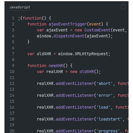
JavaScript
;(
function
() {
function
ajaxEventTrigger
(
event
) {
var
 ajaxEvent 
=
new
CustomEvent
(event, {
        window.
dispatchEvent
(ajaxEvent);
    }
var
 oldXHR 
=
 window.XMLHttpRequest;
function
newXHR
() {
var
 realXHR 
=
new
oldXHR
();
        realXHR.
addEventListener
(
'abort'
, 
functi
        realXHR.
addEventListener
(
'error'
, 
functi
        realXHR.
addEventListener
(
'load'
, 
functio
        realXHR.
addEventListener
(
'loadstart'
, 
fu
        realXHR.
addEventListener
(
'progress'
, 
fun