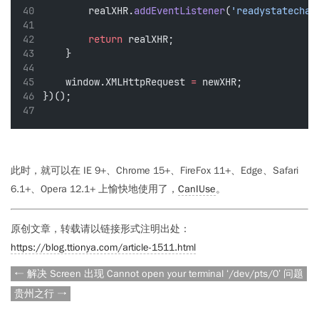
        realXHR.
addEventListener
(
'readystatechan
return
 realXHR;
    }
    window.XMLHttpRequest 
=
 newXHR;
})();
此时，就可以在 IE 9+、Chrome 15+、FireFox 11+、Edge、Safari
6.1+、Opera 12.1+ 上愉快地使用了，
CanIUse
。
原创文章，转载请以链接形式注明出处：
https://blog.ttionya.com/article-1511.html
← 解决 Screen 出现 Cannot open your terminal ‘/dev/pts/0’ 问题
贵州之行 →