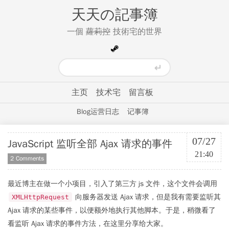
天天の記事簿
一個
蘿莉控
技術宅的世界
主页
技术宅
留言板
Blog运营日志
记事簿
07/27
JavaScript 监听全部 Ajax 请求的事件
21:40
2 Comments
最近博主在做一个小项目，引入了第三方 js 文件，这个文件会调用
向服务器发送 Ajax 请求，但是我有需要监听其
XMLHttpRequest
Ajax 请求的某些事件，以便额外地执行其他脚本。于是，稍微看了
看监听 Ajax 请求的事件方法，在这里分享给大家。