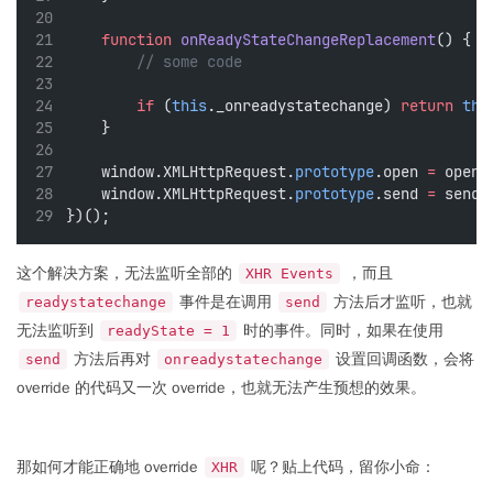
function
onReadyStateChangeReplacement
() {
// some code
if
 (
this
._onreadystatechange) 
return
thi
    }
    window.XMLHttpRequest.
prototype
.open 
=
 openR
    window.XMLHttpRequest.
prototype
.send 
=
 sendR
})();
这个解决方案，无法监听全部的
，而且
XHR Events
事件是在调用
方法后才监听，也就
readystatechange
send
无法监听到
时的事件。同时，如果在使用
readyState = 1
方法后再对
设置回调函数，会将
send
onreadystatechange
override 的代码又一次 override，也就无法产生预想的效果。
那如何才能正确地 override
呢？贴上代码，留你小命：
XHR