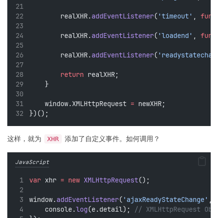
        realXHR.
addEventListener
(
'timeout'
, 
func
        realXHR.
addEventListener
(
'loadend'
, 
func
        realXHR.
addEventListener
(
'readystatechan
return
 realXHR;
    }
    window.XMLHttpRequest 
=
 newXHR;
})();
这样，就为
添加了自定义事件。如何调用？
XHR
JavaScript
var
 xhr 
=
new
XMLHttpRequest
();
window.
addEventListener
(
'ajaxReadyStateChange'
, 
    console.
log
(e.detail); 
// XMLHttpRequest Obj