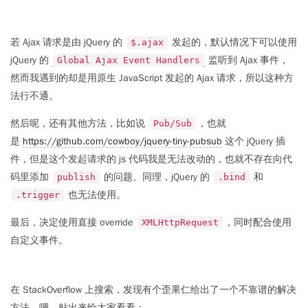
若 Ajax 请求是由 jQuery 的
发起的，默认情况下可以使用
$.ajax
jQuery 的
监听到 Ajax 事件，
Global Ajax Event Handlers
然而我遇到的却是用原生 JavaScript 发起的 Ajax 请求，所以这种方
法行不通。
然后呢，还有其他方法，比如说
，也就
Pub/Sub
是
https://github.com/cowboy/jquery-tiny-pubsub
这个 jQuery 插
件，但是这个发起请求的 js 代码我是无法改动的，也就不存在向代
码里添加
的问题。同理，jQuery 的
和
publish
.bind
也无法使用。
.trigger
最后，决定使用直接 override
，同时配合使用
XMLHttpRequest
自定义事件。
在 StackOverflow 上搜索，发现有个歪果仁给出了一个
不靠谱
的解决
方法，嗯，贴出来给大家看看：